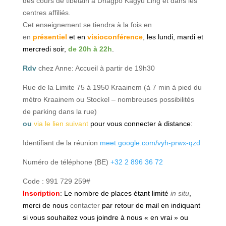
des cours de tibétain à Dhagpo Kagyu Ling et dans les
centres affiliés.
Cet enseignement se tiendra à la fois en
en
présentiel
et
en
visioconférence
, les lundi, mardi et
mercredi soir,
de 20h à 22h
.
Rdv
chez Anne: Accueil à partir de 19h30
Rue de la Limite 75 à 1950 Kraainem (à 7 min à pied du
métro Kraainem ou Stockel – nombreuses possibilités
de parking dans la rue)
ou
via le lien suivant
pour vous connecter à distance:
Identifiant de la réunion
meet.google.com/vyh-prwx-qzd
Numéro de téléphone
(‪BE‬)
‪+32 2 896 36 72‬
Code : ‪991 729 259#‬
Inscription
: Le nombre de places étant limité
in situ
,
merci de nous
contacter
par retour de mail en indiquant
si vous souhaitez vous joindre à nous « en vrai » ou