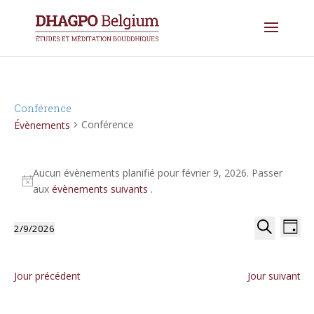
Conférence
Conférence
Évènements
Évènements
for
Aucun évènements planifié pour février 9, 2026. Passer
Notice
aux
évènements suivants
.
février
9,
Reche
Na
2026
2/9/2026
Jour
de
et
Sélectionnez
Recherche
vu
naviga
une
Év
date.
de
Jour précédent
Jour suivant
vues