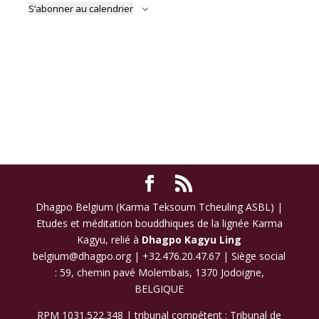
Évène
S’abonner au calendrier
Dhagpo Belgium (Karma Teksoum Tcheuling ASBL) |
Etudes et méditation bouddhiques de la lignée Karma
Kagyu, relié à
Dhagpo Kagyu Ling
belgium@dhagpo.org | +32.476.20.47.67 | Siège social
: 59, chemin pavé Molembais, 1370 Jodoigne,
BELGIQUE
RPM 1031.522.348 | tribunal compétent : Tribunal de